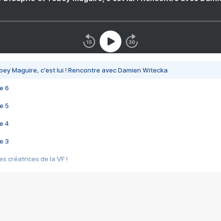
bey Maguire, c'est lui ! Rencontre avec Damien Witecka
e 6
e 5
e 4
e 3
s créatrices de la VF !
e 2
e 1
e Mektoub My Love arrive enfin ! Rencontre avec Shaïn Boumedine et Sal