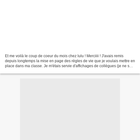
Et me voilà le coup de coeur du mois chez lulu ! Merciiii ! J'avais remis
depuis longtemps la mise en page des règles de vie que je voulais mettre en
place dans ma classe. Je m'étais servie d'affichages de collègues (je ne sais
plus qui) l'an dernier,...