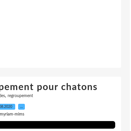
upement pour chatons
,
les
regroupement
08.2020
…
 myriam-mims