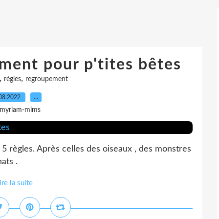
ment pour p'tites bêtes
,
,
règles
regroupement
08.2022
…
 myriam-mims
règles. Après celles des oiseaux , des monstres
ats .
ire la suite