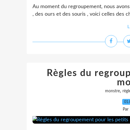
Au moment du regroupement, nous avons 5 
, des ours et des souris , voici celles des c
L
Règles du regroup
mo
,
monstre
règl
01.
Par