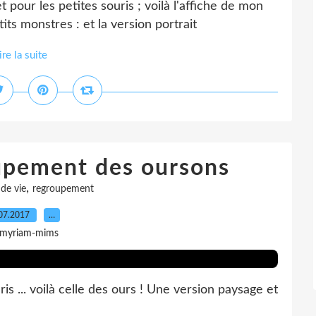
et pour les petites souris ; voilà l'affiche de mon
ts monstres : et la version portrait
ire la suite
upement des oursons
,
 de vie
regroupement
07.2017
…
 myriam-mims
ris ... voilà celle des ours ! Une version paysage et