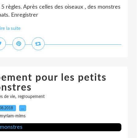
règles. Après celles des oiseaux , des monstres
hats. Enregistrer
ire la suite
ement pour les petits
nstres
,
es de vie
regroupement
08.2018
…
 myriam-mims