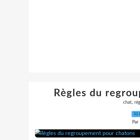
Règles du regro
,
chat
règ
02.
Par