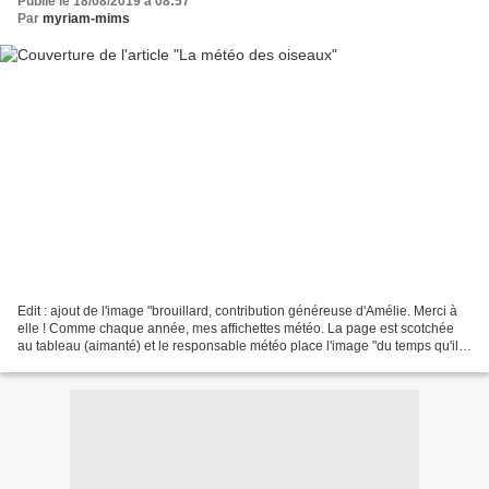
Publié le 18/08/2019 à 08:57
Par
myriam-mims
Edit : ajout de l'image "brouillard, contribution généreuse d'Amélie. Merci à
elle ! Comme chaque année, mes affichettes météo. La page est scotchée
au tableau (aimanté) et le responsable météo place l'image "du temps qu'il
fait" (la grande) en haut,...