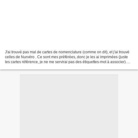
J'ai trouvé pas mal de cartes de nomenclature (comme on dit), et j'ai trouvé
celles de Nurvéro . Ce sont mes préférées, donc je les ai imprimées (juste
les cartes référence, je ne me servirai pas des étiquettes-mot à associer).
Mais comme il m'en manquait,...