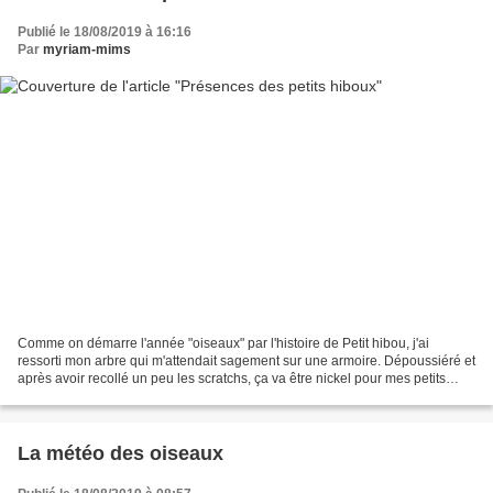
Publié le 18/08/2019 à 16:16
Par
myriam-mims
Comme on démarre l'année "oiseaux" par l'histoire de Petit hibou, j'ai
ressorti mon arbre qui m'attendait sagement sur une armoire. Dépoussiéré et
après avoir recollé un peu les scratchs, ça va être nickel pour mes petits
hiboux à moi. Comme l'an dernier,...
La météo des oiseaux