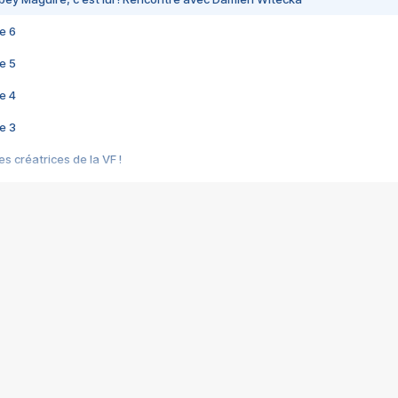
e 6
e 5
e 4
e 3
s créatrices de la VF !
e 2
e 1
e Mektoub My Love arrive enfin ! Rencontre avec Shaïn Boumedine et Sal
i : après Toni en famille
elle réalise le bouleversant Dites lui que je l'aime
ais ! Rencontre autour de Vie privée de Rebecca Zlotowski
 de Marguerite, Grave... Rencontre avec Ella Rumpf