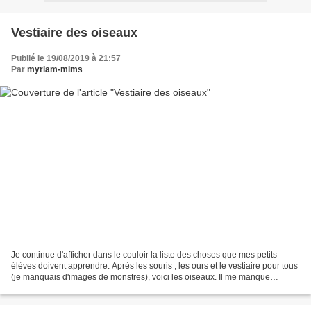
Vestiaire des oiseaux
Publié le 19/08/2019 à 21:57
Par
myriam-mims
Je continue d'afficher dans le couloir la liste des choses que mes petits
élèves doivent apprendre. Après les souris , les ours et le vestiaire pour tous
(je manquais d'images de monstres), voici les oiseaux. Il me manque
quelques illustrations (un oiseau...