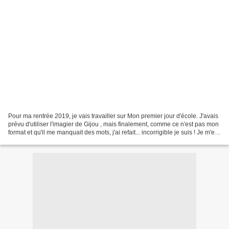
Pour ma rentrée 2019, je vais travailler sur Mon premier jour d'école. J'avais
prévu d'utiliser l'imagier de Gijou , mais finalement, comme ce n'est pas mon
format et qu'il me manquait des mots, j'ai refait... incorrigible je suis ! Je m'en
sers en regroupement,...