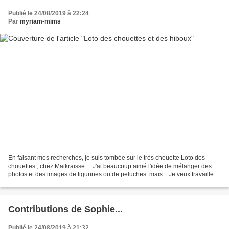
Publié le 24/08/2019 à 22:24
Par
myriam-mims
En faisant mes recherches, je suis tombée sur le très chouette Loto des
chouettes , chez Maikraisse ... J'ai beaucoup aimé l'idée de mélanger des
photos et des images de figurines ou de peluches. mais... Je veux travailler
sur la différence chouette/hibou...
Contributions de Sophie...
Publié le 24/08/2019 à 21:32