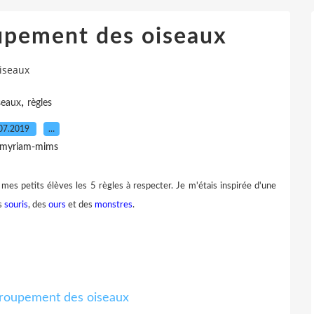
upement des oiseaux
iseaux
,
seaux
règles
07.2019
…
 myriam-mims
mes petits élèves les 5 règles à respecter. Je m'étais inspirée d'une
es
souris
, des
ours
et des
monstres
.