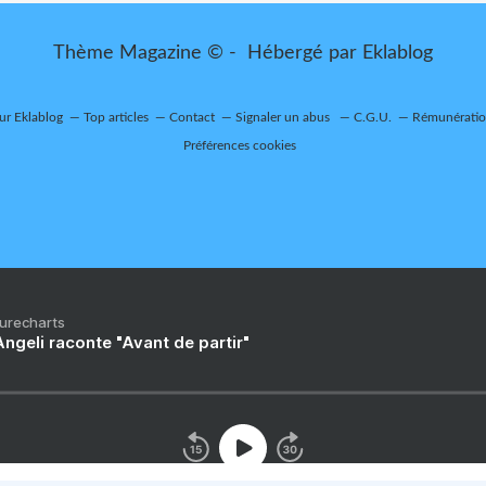
Thème Magazine © - Hébergé par
Eklablog
sur Eklablog
Top articles
Contact
Signaler un abus
C.G.U.
Rémunération
Préférences cookies
Purecharts
ngeli raconte "Avant de partir"