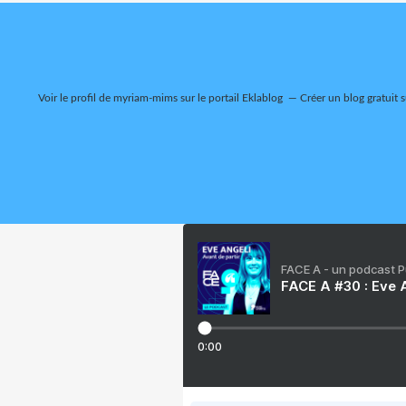
Voir le profil de
myriam-mims
sur le portail Eklablog
Créer un blog gratuit 
FACE A - un podcast 
FACE A #30 : Eve A
0:00