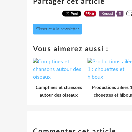
Partager cet article
Repost
0
S'inscrire à la newsletter
Vous aimerez aussi :
Comptines et chansons
Productions ailées 1
autour des oiseaux
chouettes et hibou
Commenter cet article