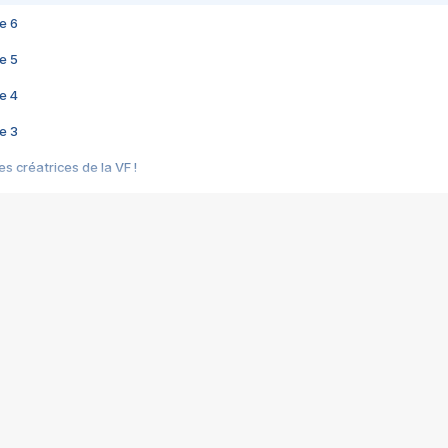
e 6
e 5
e 4
e 3
s créatrices de la VF !
e 2
e 1
e Mektoub My Love arrive enfin ! Rencontre avec Shaïn Boumedine et Sal
i : après Toni en famille
elle réalise le bouleversant Dites lui que je l'aime
ais ! Rencontre autour de Vie privée de Rebecca Zlotowski
 de Marguerite, Grave... Rencontre avec Ella Rumpf