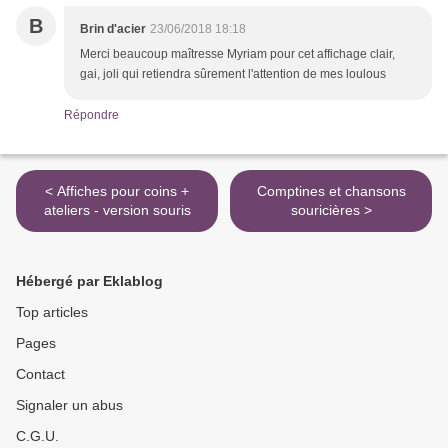
B
Brin d'acier
23/06/2018 18:18
Merci beaucoup maîtresse Myriam pour cet affichage clair,
gai, joli qui retiendra sûrement l'attention de mes loulous
Répondre
< Affiches pour coins +
Comptines et chansons
ateliers - version souris
souricières >
Hébergé par Eklablog
Top articles
Pages
Contact
Signaler un abus
C.G.U.