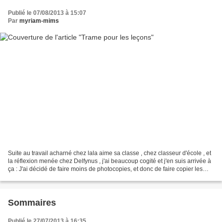
Publié le 07/08/2013 à 15:07
Par
myriam-mims
Suite au travail acharné chez lala aime sa classe , chez classeur d'école , et
la réflexion menée chez Delfynus , j'ai beaucoup cogité et j'en suis arrivée à
ça : J'ai décidé de faire moins de photocopies, et donc de faire copier les
leçons aux élèves...
Sommaires
Publié le 27/07/2013 à 16:35