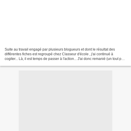
Suite au travail engagé par plusieurs blogueurs et dont le résultat des
différentes fiches est regroupé chez Classeur d'école , j'ai continué à
cogiter... Là, il est temps de passer à l'action... J'ai donc remanié (un tout petit
peu) ma trame d'histoire...