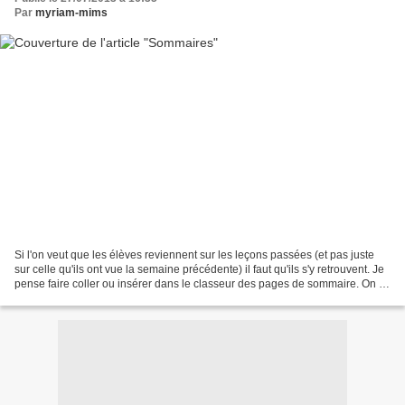
Par
myriam-mims
Si l'on veut que les élèves reviennent sur les leçons passées (et pas juste
sur celle qu'ils ont vue la semaine précédente) il faut qu'ils s'y retrouvent. Je
pense faire coller ou insérer dans le classeur des pages de sommaire. On y
écrira au fur et à...