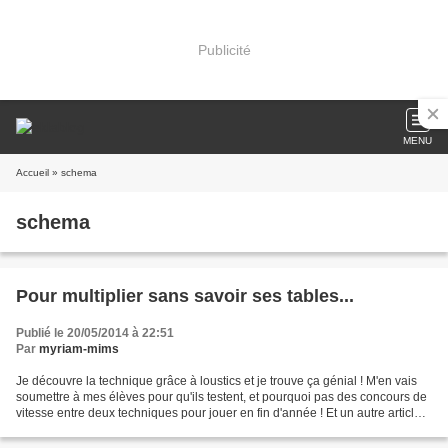
Publicité
MENU
Accueil
» schema
schema
Pour multiplier sans savoir ses tables...
Publié le 20/05/2014 à 22:51
Par
myriam-mims
Je découvre la technique grâce à loustics et je trouve ça génial ! M'en vais
soumettre à mes élèves pour qu'ils testent, et pourquoi pas des concours de
vitesse entre deux techniques pour jouer en fin d'année ! Et un autre article
sur le même sujet.....