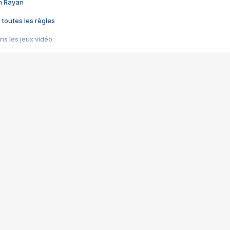
im Rayan
 toutes les règles
s les jeux vidéo
us choquant de Rockstar ? - Le scandale BULLY
e plus moche de Steam
du RÊVE tourne au CAUCHEMAR
pendant 8 heures
it… à tort
umiliés par un jeu vidéo
ire - Final Fantasy 8
ti un empire - Age of Empires
story DOFUS
tard, il crée l'un des pires jeux de tous les temps, MindsEye.