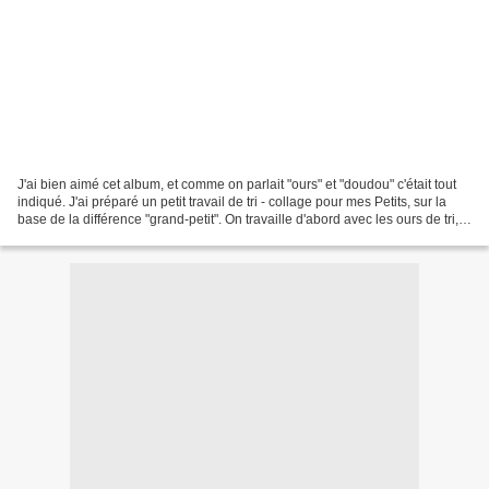
J'ai bien aimé cet album, et comme on parlait "ours" et "doudou" c'était tout
indiqué. J'ai préparé un petit travail de tri - collage pour mes Petits, sur la
base de la différence "grand-petit". On travaille d'abord avec les ours de tri,
et quand c'est...