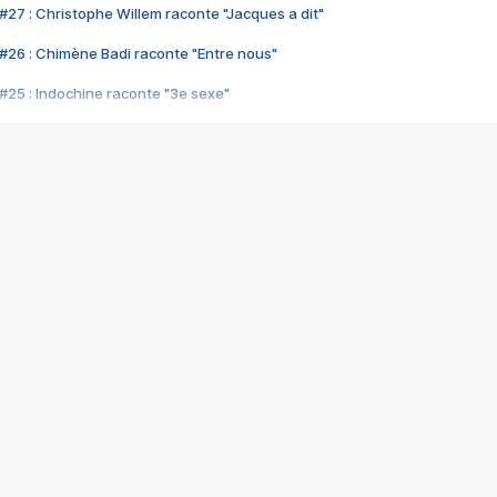
#27 : Christophe Willem raconte "Jacques a dit"
#26 : Chimène Badi raconte "Entre nous"
#25 : Indochine raconte "3e sexe"
#24 : Zaho raconte "C'est chelou"
#23 : Patrick Bruel raconte "Au café des délices"
#22 : Kyo raconte "Le chemin"
#21 : Nolwenn Leroy raconte "Cassé"
#20 : Patrick Hernandez raconte "Born to be alive"
#19 : Lorie raconte "Près de moi"
#18 : Michael Jones raconte "A nos actes manqués" (avec Jean-Jacque
#17 : Khaled raconte "Aïcha"
#16 : Corneille raconte "Parce qu'on vient de loin"
#15 : Indochine raconte "L'aventurier"