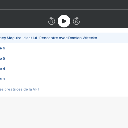
bey Maguire, c'est lui ! Rencontre avec Damien Witecka
e 6
e 5
e 4
e 3
s créatrices de la VF !
e 2
e 1
e Mektoub My Love arrive enfin ! Rencontre avec Shaïn Boumedine et Sal