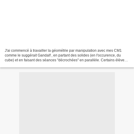
J'ai commencé à travailler la géométrie par manipulation avec mes CM1
comme le suggérait Gandalf , en partant des solides (en l'occurence, du
cube) et en faisant des séances "décrochées" en parallèle. Certains élèves
ont d'emblée utilisé un patron du...