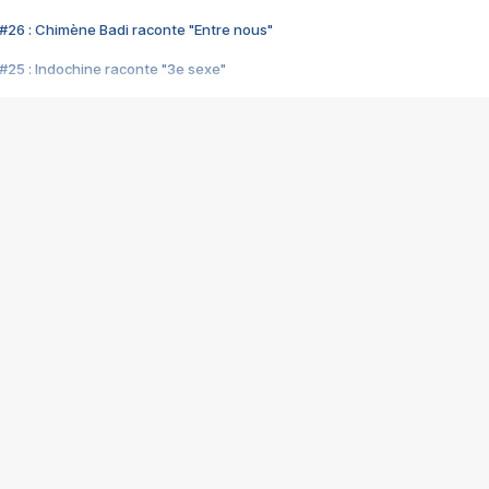
#26 : Chimène Badi raconte "Entre nous"
#25 : Indochine raconte "3e sexe"
#24 : Zaho raconte "C'est chelou"
#23 : Patrick Bruel raconte "Au café des délices"
#22 : Kyo raconte "Le chemin"
#21 : Nolwenn Leroy raconte "Cassé"
#20 : Patrick Hernandez raconte "Born to be alive"
#19 : Lorie raconte "Près de moi"
#18 : Michael Jones raconte "A nos actes manqués" (avec Jean-Jacque
#17 : Khaled raconte "Aïcha"
#16 : Corneille raconte "Parce qu'on vient de loin"
#15 : Indochine raconte "L'aventurier"