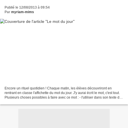
Publié le 12/08/2013 à 09:54
Par
myriam-mims
Encore un rituel quotidien ! Chaque matin, les élèves découvriront en
rentrant en classe l'affichette du mot du jour. J'y aurai écrit le mot, c'est tout.
Plusieurs choses possibles à faire avec ce mot : - l'utiliser dans son texte du
matin ( l'écrit-tôt...