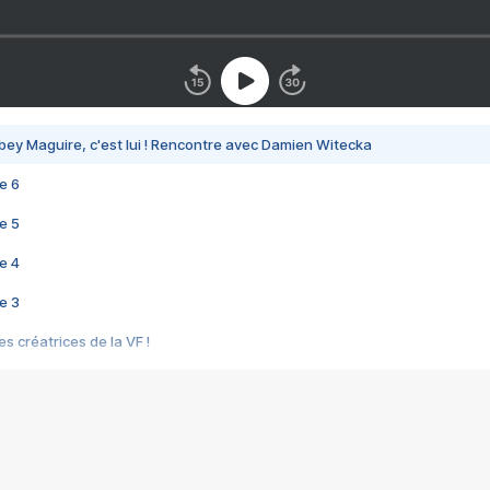
bey Maguire, c'est lui ! Rencontre avec Damien Witecka
e 6
e 5
e 4
e 3
s créatrices de la VF !
e 2
e 1
e Mektoub My Love arrive enfin ! Rencontre avec Shaïn Boumedine et Sal