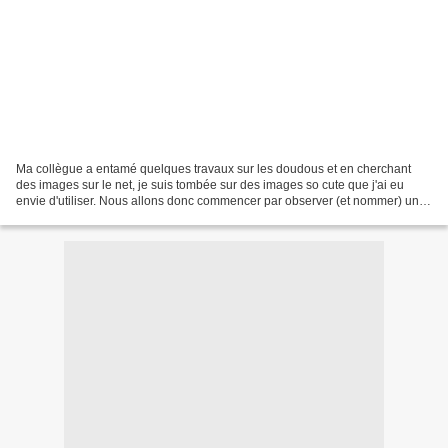
Ma collègue a entamé quelques travaux sur les doudous et en cherchant
des images sur le net, je suis tombée sur des images so cute que j'ai eu
envie d'utiliser. Nous allons donc commencer par observer (et nommer) une
vingtaine d'animaux sur les cartes...