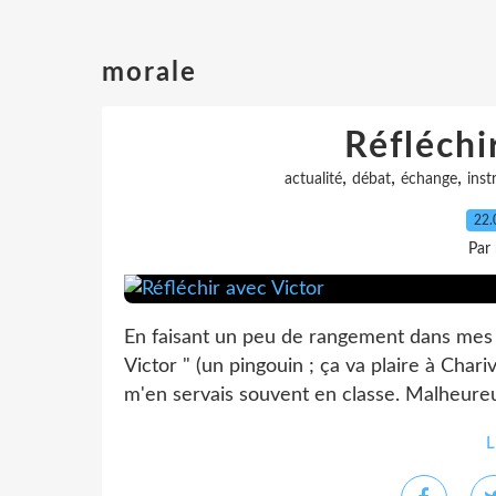
morale
Réfléchi
,
,
,
actualité
débat
échange
inst
22.
Par
En faisant un peu de rangement dans mes vi
Victor " (un pingouin ; ça va plaire à Chariv
m'en servais souvent en classe. Malheureu
L