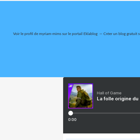
Voir le profil de
myriam-mims
sur le portail Eklablog
Créer un blog gratuit 
Hall of Game
La folle origine du
0:00