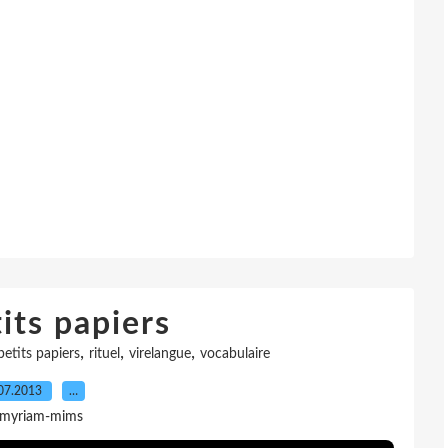
its papiers
,
,
,
petits papiers
rituel
virelangue
vocabulaire
07.2013
…
 myriam-mims