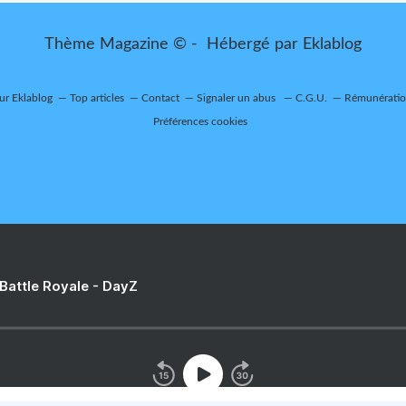
Thème Magazine © - Hébergé par
Eklablog
sur Eklablog
Top articles
Contact
Signaler un abus
C.G.U.
Rémunération
Préférences cookies
 Battle Royale - DayZ