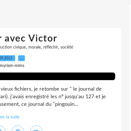
r avec Victor
,
,
,
ruction civique
morale
réfléchir
société
09.2013
…
 myriam-mims
eux fichiers, je retombe sur " le journal de
ari). j'avais enregistré les n° jusqu'au 127 et je
sement, ce journal du "pingouin...
ire la suite