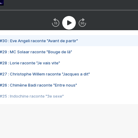
#30 : Eve Angeli raconte "Avant de partir"
#29 : MC Solaar raconte "Bouge de là"
28 : Lorie raconte "Je vais vite"
#27 : Christophe Willem raconte "Jacques a dit"
#26 : Chimène Badi raconte "Entre nous"
#25 : Indochine raconte "3e sexe"
#24 : Zaho raconte "C'est chelou"
#23 : Patrick Bruel raconte "Au café des délices"
#22 : Kyo raconte "Le chemin"