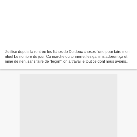
J'utilise depuis la rentrée les fiches de De deux choses l'une pour faire mon
rituel Le nombre du jour. Ca marche du tonnerre, les gamins adorent ça et
mine de rien, sans faire de "leçon", on a travaillé tout ce dont nous avions
besoin pour que je puisse...