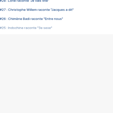
28 : Lorie raconte "Je vais vite"
#27 : Christophe Willem raconte "Jacques a dit"
#26 : Chimène Badi raconte "Entre nous"
#25 : Indochine raconte "3e sexe"
#24 : Zaho raconte "C'est chelou"
#23 : Patrick Bruel raconte "Au café des délices"
#22 : Kyo raconte "Le chemin"
#21 : Nolwenn Leroy raconte "Cassé"
#20 : Patrick Hernandez raconte "Born to be alive"
#19 : Lorie raconte "Près de moi"
#18 : Michael Jones raconte "A nos actes manqués" (avec Jean-Jacque
#17 : Khaled raconte "Aïcha"
#16 : Corneille raconte "Parce qu'on vient de loin"