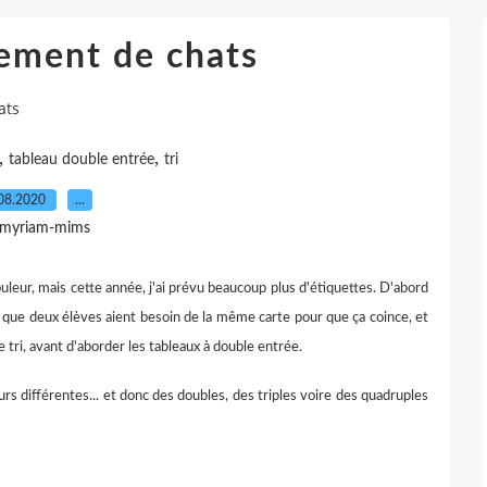
sement de chats
ats
,
,
tableau double entrée
tri
08.2020
…
 myriam-mims
ouleur, mais cette année, j'ai prévu beaucoup plus d'étiquettes. D'abord
sait que deux élèves aient besoin de la même carte pour que ça coince, et
tri, avant d'aborder les tableaux à double entrée.
urs différentes... et donc des doubles, des triples voire des quadruples