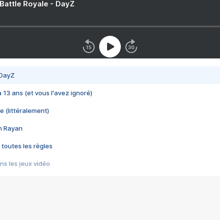
 Battle Royale - DayZ
 DayZ
 a 13 ans (et vous l'avez ignoré)
e (littéralement)
im Rayan
 toutes les règles
s les jeux vidéo
us choquant de Rockstar ? - Le scandale BULLY
e plus moche de Steam
du RÊVE tourne au CAUCHEMAR