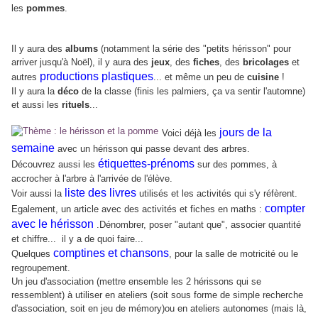
les
pommes
.
Il y aura des
albums
(notamment la série des "petits hérisson" pour
arriver jusqu'à Noël), il y aura des
jeux
, des
fiches
, des
bricolages
et
productions plastiques
autres
... et même un peu de
cuisine
!
Il y aura la
déco
de la classe (finis les palmiers, ça va sentir l'automne)
et aussi les
rituels
...
jours de la
Voici déjà les
semaine
avec un hérisson qui passe devant des arbres.
étiquettes-prénoms
Découvrez aussi les
sur des pommes, à
accrocher à l'arbre à l'arrivée de l'élève.
liste des livres
Voir aussi la
utilisés et les activités qui s'y réfèrent.
compter
Egalement, un article avec des activités et fiches en maths :
avec le hérisson
.Dénombrer, poser "autant que", associer quantité
et chiffre... il y a de quoi faire...
comptines et chansons
Quelques
, pour la salle de motricité ou le
regroupement.
Un jeu d'association (mettre ensemble les 2 hérissons qui se
ressemblent) à utiliser en ateliers (
soit sous forme de simple recherche
d'association, soit en jeu de mémory)
ou en ateliers autonomes (mais là,