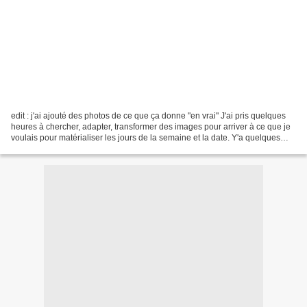
edit : j'ai ajouté des photos de ce que ça donne "en vrai" J'ai pris quelques
heures à chercher, adapter, transformer des images pour arriver à ce que je
voulais pour matérialiser les jours de la semaine et la date. Y'a quelques
années, quand j'avais...