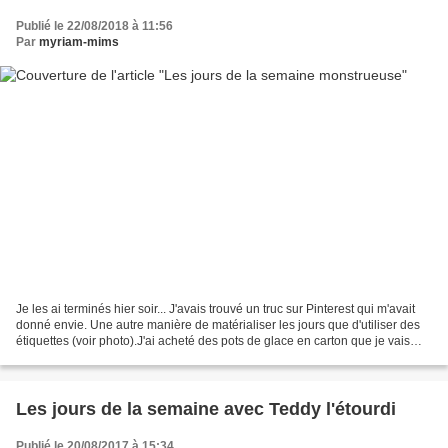
Publié le 22/08/2018 à 11:56
Par
myriam-mims
Je les ai terminés hier soir... J'avais trouvé un truc sur Pinterest qui m'avait
donné envie. Une autre manière de matérialiser les jours que d'utiliser des
étiquettes (voir photo).J'ai acheté des pots de glace en carton que je vais
agrafer sur un meuble...
Les jours de la semaine avec Teddy l'étourdi
Publié le 20/08/2017 à 15:34