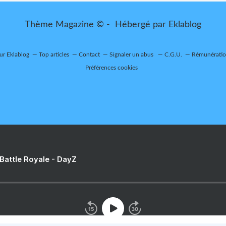
Thème Magazine © - Hébergé par
Eklablog
sur Eklablog
Top articles
Contact
Signaler un abus
C.G.U.
Rémunération
Préférences cookies
 Battle Royale - DayZ