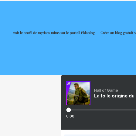
Voir le profil de
myriam-mims
sur le portail Eklablog
Créer un blog gratuit 
Hall of Game
La folle origine du
0:00