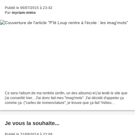
Publié le 06/07/2015 à 23:42
Par
myriam-mims
Ce sera l'album de ma rentrée (enfin, un des albums) et j'ai testé le site que
j'ai conseillé hier... J'ai donc fait mes "imag'mots". J'ai décidé d'appeler ça
comme ça. ("cartes de nomenclature", je trouve que ça fait "milieu
hospitalier"... j'aime pas...
Je vous la souhaite...
Publié le 31/08/2014 à 23:09