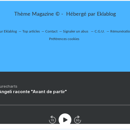
Thème Magazine © - Hébergé par
Eklablog
sur Eklablog
Top articles
Contact
Signaler un abus
C.G.U.
Rémunération
Préférences cookies
Purecharts
ngeli raconte "Avant de partir"