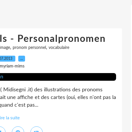
ls - Personalpronomen
,
,
image
pronom personnel
vocabulaire
07.2013
…
 myriam-mims
( Midisegni .it) des illustrations des pronoms
ait une affiche et des cartes (oui, elles n'ont pas la
quand c'est pas...
ire la suite