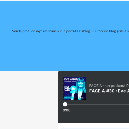
Voir le profil de
myriam-mims
sur le portail Eklablog
Créer un blog gratuit 
FACE A - un podcast 
FACE A #30 : Eve A
0:00