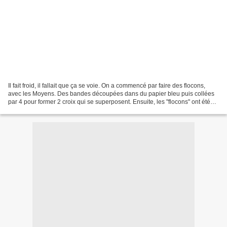
Il fait froid, il fallait que ça se voie. On a commencé par faire des flocons,
avec les Moyens. Des bandes découpées dans du papier bleu puis collées
par 4 pour former 2 croix qui se superposent. Ensuite, les "flocons" ont été
décorés d'un graphisme identique...