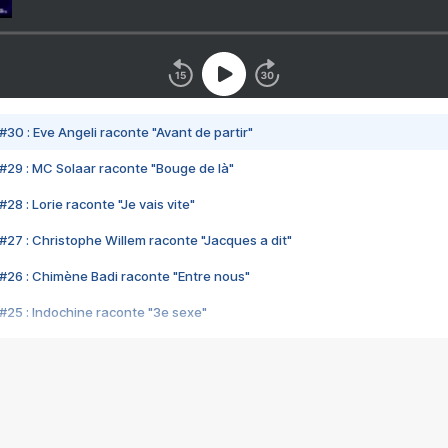
#30 : Eve Angeli raconte "Avant de partir"
#29 : MC Solaar raconte "Bouge de là"
28 : Lorie raconte "Je vais vite"
#27 : Christophe Willem raconte "Jacques a dit"
#26 : Chimène Badi raconte "Entre nous"
#25 : Indochine raconte "3e sexe"
#24 : Zaho raconte "C'est chelou"
#23 : Patrick Bruel raconte "Au café des délices"
#22 : Kyo raconte "Le chemin"