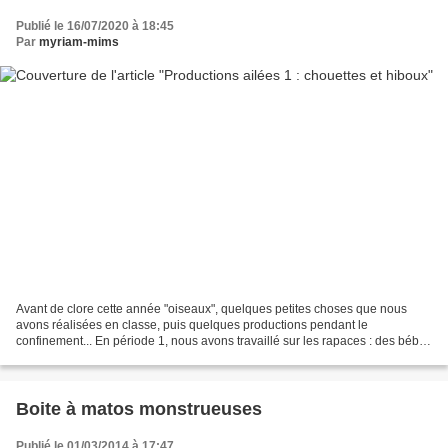
Publié le 16/07/2020 à 18:45
Par
myriam-mims
Avant de clore cette année "oiseaux", quelques petites choses que nous
avons réalisées en classe, puis quelques productions pendant le
confinement... En période 1, nous avons travaillé sur les rapaces : des bébés
chouettes avec du coton coincé dans une...
Boite à matos monstrueuses
Publié le 01/03/2014 à 17:47