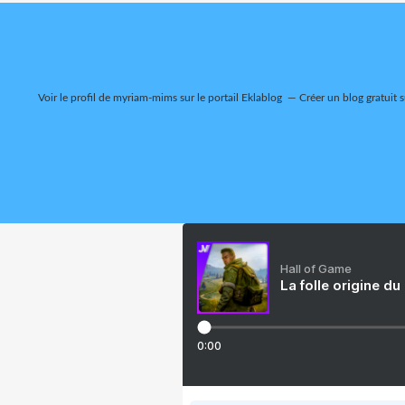
Voir le profil de
myriam-mims
sur le portail Eklablog
Créer un blog gratuit 
Hall of Game
La folle origine du
0:00