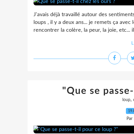
J'avais déjà travaillé autour des sentimen
loups , il y a deux ans... je remets ça ave
rencontrer la colère, la peur, la joie, etc... i
L
"Que se passe-t
,
loup
19.
Par