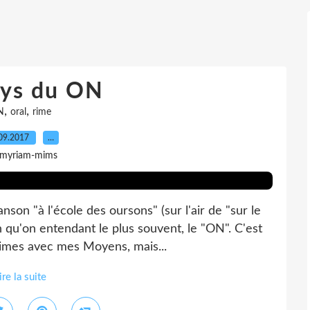
ays du ON
,
,
N
oral
rime
09.2017
…
 myriam-mims
son "à l'école des oursons" (sur l'air de "sur le
 qu'on entendant le plus souvent, le "ON". C'est
rimes avec mes Moyens, mais...
ire la suite