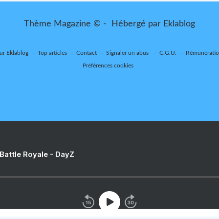
Thème Magazine © - Hébergé par
Eklablog
sur Eklablog
Top articles
Contact
Signaler un abus
C.G.U.
Rémunération
Préférences cookies
 Battle Royale - DayZ