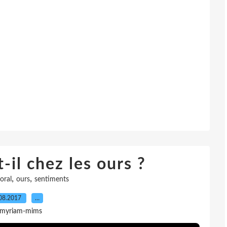
-il chez les ours ?
,
,
oral
ours
sentiments
08.2017
…
 myriam-mims