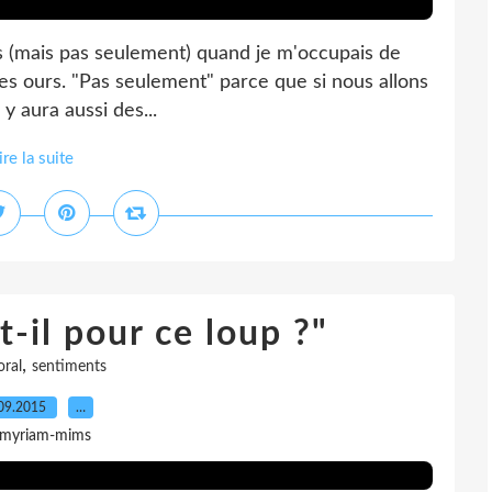
ts (mais pas seulement) quand je m'occupais de
c les ours. "Pas seulement" parce que si nous allons
l y aura aussi des...
ire la suite
-il pour ce loup ?"
,
oral
sentiments
09.2015
…
 myriam-mims