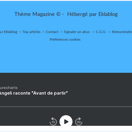
Thème Magazine © - Hébergé par
Eklablog
sur Eklablog
Top articles
Contact
Signaler un abus
C.G.U.
Rémunération
Préférences cookies
Purecharts
ngeli raconte "Avant de partir"