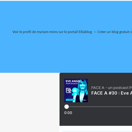
Voir le profil de
myriam-mims
sur le portail Eklablog
Créer un blog gratuit 
FACE A - un podcast 
FACE A #30 : Eve A
0:00