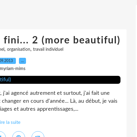
fini... 2 (more beautiful)
,
,
nel
organisation
travail individuel
09.2013
…
 myriam-mims
, j'ai agencé autrement et surtout, j'ai fait une
hanger en cours d'année... Là, au début, je vais
iages et autres apprentissages,...
ire la suite