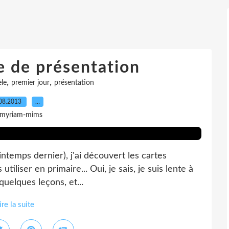
e de présentation
,
,
le
premier jour
présentation
08.2013
…
 myriam-mims
intemps dernier), j'ai découvert les cartes
utiliser en primaire... Oui, je sais, je suis lente à
quelques leçons, et...
ire la suite