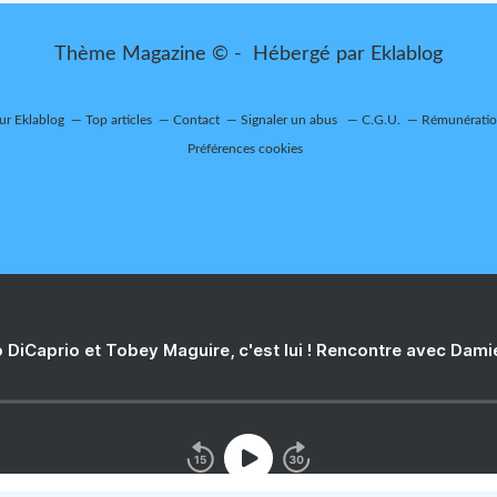
Thème Magazine © - Hébergé par
Eklablog
sur Eklablog
Top articles
Contact
Signaler un abus
C.G.U.
Rémunération
Préférences cookies
 DiCaprio et Tobey Maguire, c'est lui ! Rencontre avec Dam