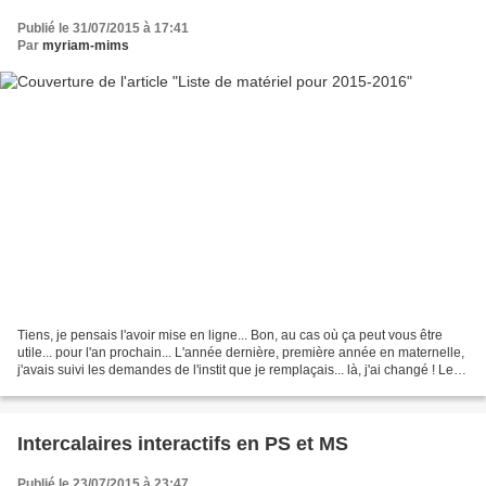
Publié le 31/07/2015 à 17:41
Par
myriam-mims
Tiens, je pensais l'avoir mise en ligne... Bon, au cas où ça peut vous être
utile... pour l'an prochain... L'année dernière, première année en maternelle,
j'avais suivi les demandes de l'instit que je remplaçais... là, j'ai changé ! Le
cahier de vie :...
Intercalaires interactifs en PS et MS
Publié le 23/07/2015 à 23:47