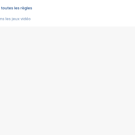
 toutes les règles
s les jeux vidéo
us choquant de Rockstar ? - Le scandale BULLY
e plus moche de Steam
du RÊVE tourne au CAUCHEMAR
pendant 8 heures
it… à tort
umiliés par un jeu vidéo
ire - Final Fantasy 8
ti un empire - Age of Empires
story DOFUS
tard, il crée l'un des pires jeux de tous les temps, MindsEye.