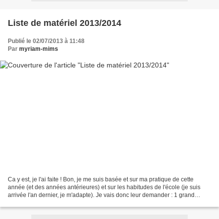
Liste de matériel 2013/2014
Publié le 02/07/2013 à 11:48
Par
myriam-mims
Ca y est, je l'ai faite ! Bon, je me suis basée et sur ma pratique de cette
année (et des années antérieures) et sur les habitudes de l'école (je suis
arrivée l'an dernier, je m'adapte). Je vais donc leur demander : 1 grand
classeur avec 6 intercalaires....