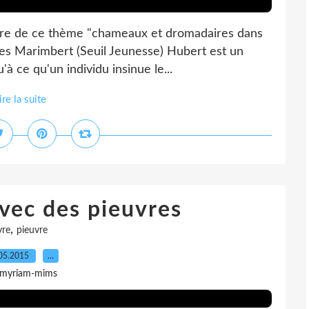
 cadre de ce thème "chameaux et dromadaires dans
ues Marimbert (Seuil Jeunesse) Hubert est un
u'à ce qu'un individu insinue le...
ire la suite
vec des pieuvres
,
vre
pieuvre
05.2015
…
 myriam-mims