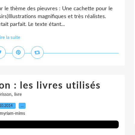
ur le thème des pieuvres : Une cachette pour le
rs)Illustrations magnifiques et très réalistes.
it parfait. Le texte étant...
ire la suite
n : les livres utilisés
,
risson
livre
10.2014
…
 myriam-mims