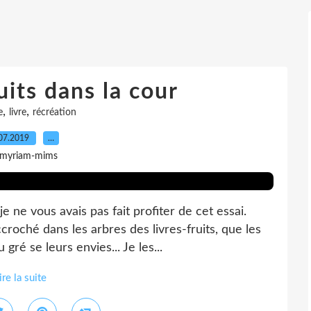
uits dans la cour
,
,
e
livre
récréation
07.2019
…
 myriam-mims
 ne vous avais pas fait profiter de cet essai.
roché dans les arbres des livres-fruits, que les
ré se leurs envies... Je les...
ire la suite