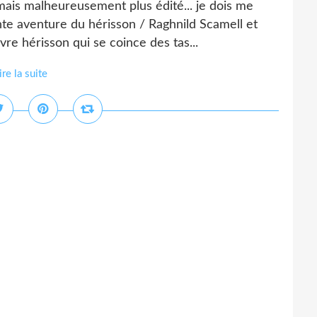
ais malheureusement plus édité... je dois me
nte aventure du hérisson / Raghnild Scamell et
vre hérisson qui se coince des tas...
ire la suite