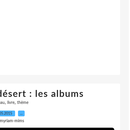
ésert : les albums
,
,
au
livre
thème
05.2015
…
 myriam-mims