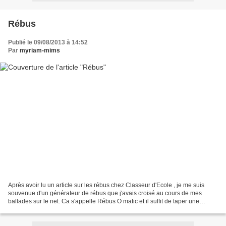
Rébus
Publié le 09/08/2013 à 14:52
Par
myriam-mims
Après avoir lu un article sur les rébus chez Classeur d'Ecole , je me suis
souvenue d'un générateur de rébus que j'avais croisé au cours de mes
ballades sur le net. Ca s'appelle Rébus O matic et il suffit de taper une
phrase pour la voir transformée en...