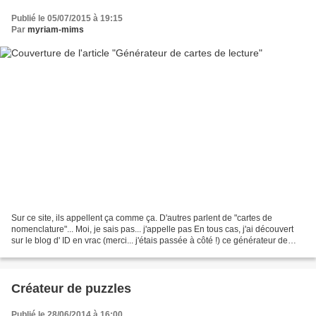
Publié le 05/07/2015 à 19:15
Par
myriam-mims
Sur ce site, ils appellent ça comme ça. D'autres parlent de "cartes de
nomenclature"... Moi, je sais pas... j'appelle pas En tous cas, j'ai découvert
sur le blog d' ID en vrac (merci... j'étais passée à côté !) ce générateur de
cartes, et c'est assez...
Créateur de puzzles
Publié le 28/06/2014 à 16:00