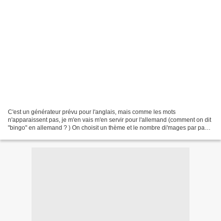
C'est un générateur prévu pour l'anglais, mais comme les mots
n'apparaissent pas, je m'en vais m'en servir pour l'allemand (comment on dit
"bingo" en allemand ? ) On choisit un thème et le nombre di'mages par page
(9 ou 12), puis on choisit les mots associés...