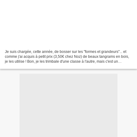
Je suis chargée, cette année, de bosser sur les "formes et grandeurs"... et
comme j'ai acquis à petit prix (3,50€ chez Noz) de beaux tangrams en bois,
je les utilise ! Bon, je les trimbale d'une classe à l'autre, mais c'est un
moindre mal. Ce qui perturbe...