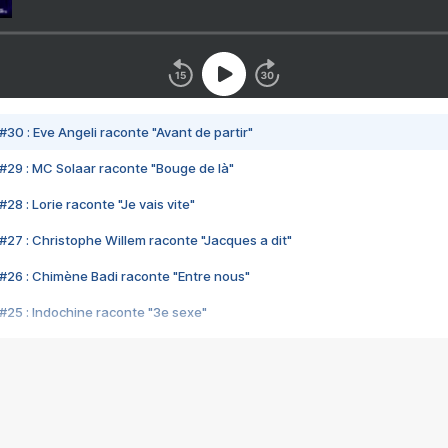
#30 : Eve Angeli raconte "Avant de partir"
#29 : MC Solaar raconte "Bouge de là"
28 : Lorie raconte "Je vais vite"
#27 : Christophe Willem raconte "Jacques a dit"
#26 : Chimène Badi raconte "Entre nous"
#25 : Indochine raconte "3e sexe"
#24 : Zaho raconte "C'est chelou"
#23 : Patrick Bruel raconte "Au café des délices"
#22 : Kyo raconte "Le chemin"