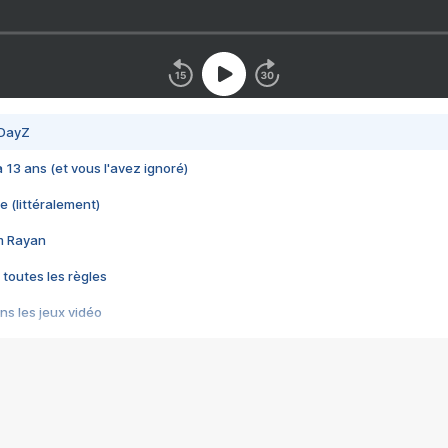
 DayZ
 a 13 ans (et vous l'avez ignoré)
e (littéralement)
im Rayan
 toutes les règles
s les jeux vidéo
us choquant de Rockstar ? - Le scandale BULLY
e plus moche de Steam
du RÊVE tourne au CAUCHEMAR