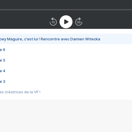
bey Maguire, c'est lui ! Rencontre avec Damien Witecka
e 6
e 5
e 4
e 3
s créatrices de la VF !
e 2
e 1
e Mektoub My Love arrive enfin ! Rencontre avec Shaïn Boumedine et Sal