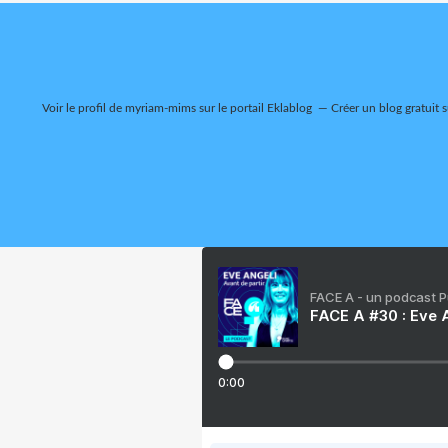
Voir le profil de
myriam-mims
sur le portail Eklablog
Créer un blog gratuit 
FACE A - un podcast 
FACE A #30 : Eve A
0:00