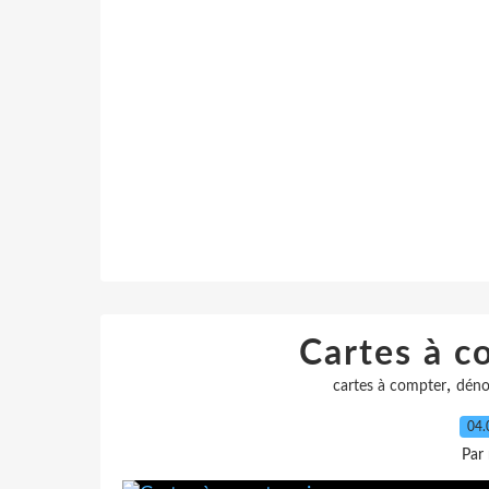
Cartes à c
,
cartes à compter
dén
04.
Par