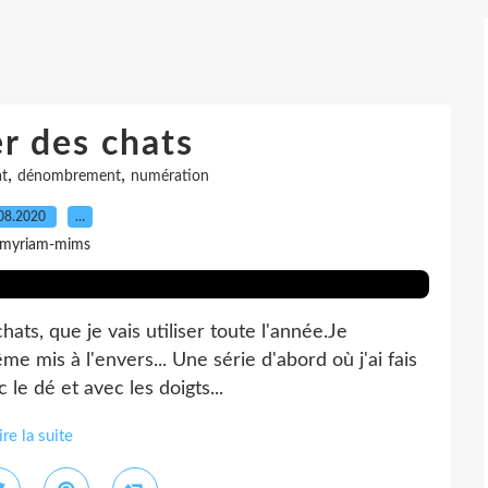
r des chats
,
,
t
dénombrement
numération
08.2020
…
 myriam-mims
ats, que je vais utiliser toute l'année.Je
ême mis à l'envers... Une série d'abord où j'ai fais
 le dé et avec les doigts...
ire la suite