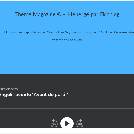
Thème Magazine © - Hébergé par
Eklablog
sur Eklablog
Top articles
Contact
Signaler un abus
C.G.U.
Rémunération
Préférences cookies
Purecharts
ngeli raconte "Avant de partir"