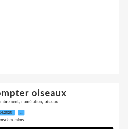
ompter oiseaux
,
,
ombrement
numération
oiseaux
04.2020
…
 myriam-mims