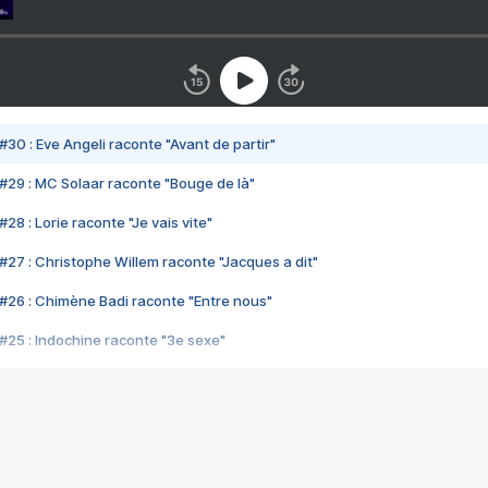
#30 : Eve Angeli raconte "Avant de partir"
#29 : MC Solaar raconte "Bouge de là"
28 : Lorie raconte "Je vais vite"
#27 : Christophe Willem raconte "Jacques a dit"
#26 : Chimène Badi raconte "Entre nous"
#25 : Indochine raconte "3e sexe"
#24 : Zaho raconte "C'est chelou"
#23 : Patrick Bruel raconte "Au café des délices"
#22 : Kyo raconte "Le chemin"