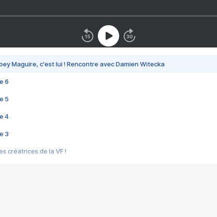
bey Maguire, c'est lui ! Rencontre avec Damien Witecka
e 6
e 5
e 4
e 3
s créatrices de la VF !
e 2
e 1
e Mektoub My Love arrive enfin ! Rencontre avec Shaïn Boumedine et Sal