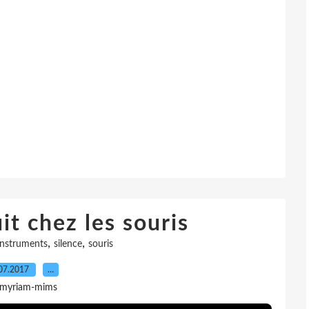
it chez les souris
,
,
instruments
silence
souris
07.2017
…
 myriam-mims