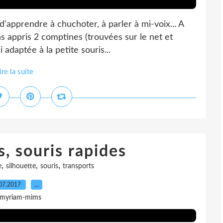
 d'apprendre à chuchoter, à parler à mi-voix... A
s appris 2 comptines (trouvées sur le net et
 adaptée à la petite souris...
ire la suite
s, souris rapides
,
,
,
e
silhouette
souris
transports
07.2017
…
 myriam-mims