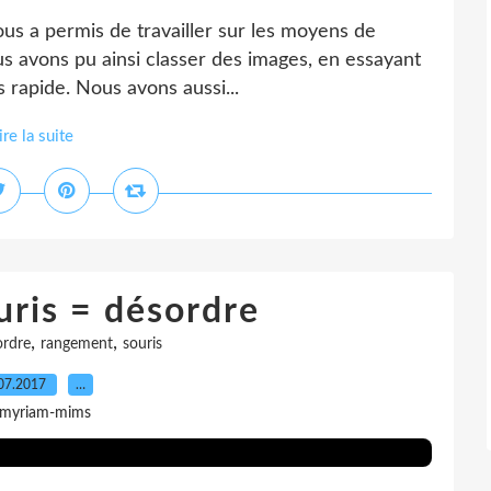
ous a permis de travailler sur les moyens de
nous avons pu ainsi classer des images, en essayant
s rapide. Nous avons aussi...
ire la suite
uris = désordre
,
,
ordre
rangement
souris
07.2017
…
 myriam-mims