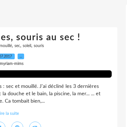
es, souris au sec !
,
,
,
mouillé
sec
soleil
souris
07.2017
…
 myriam-mims
 sec et mouillé. J'ai décliné les 3 dernières
a douche et le bain, la piscine, la mer... ... et
he. Ca tombait bien,...
ire la suite