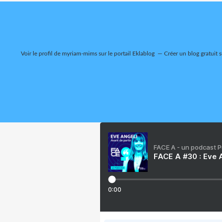
Voir le profil de
myriam-mims
sur le portail Eklablog
Créer un blog gratuit 
FACE A - un podcast 
FACE A #30 : Eve A
0:00