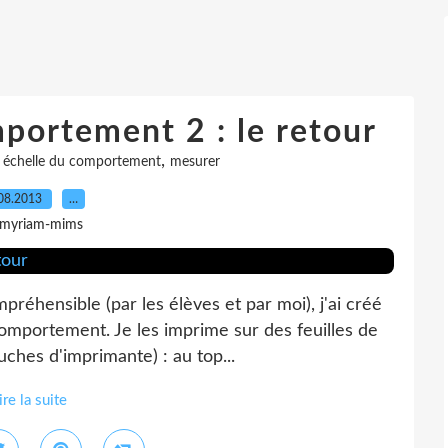
portement 2 : le retour
,
,
échelle du comportement
mesurer
08.2013
…
 myriam-mims
éhensible (par les élèves et par moi), j'ai créé
comportement. Je les imprime sur des feuilles de
ches d'imprimante) : au top...
ire la suite