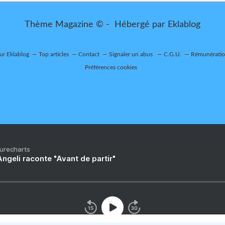
Thème Magazine © - Hébergé par
Eklablog
sur Eklablog
Top articles
Contact
Signaler un abus
C.G.U.
Rémunération
Préférences cookies
Purecharts
ngeli raconte "Avant de partir"