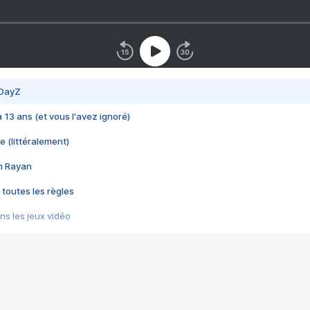
 DayZ
 a 13 ans (et vous l'avez ignoré)
e (littéralement)
im Rayan
 toutes les règles
s les jeux vidéo
us choquant de Rockstar ? - Le scandale BULLY
e plus moche de Steam
du RÊVE tourne au CAUCHEMAR