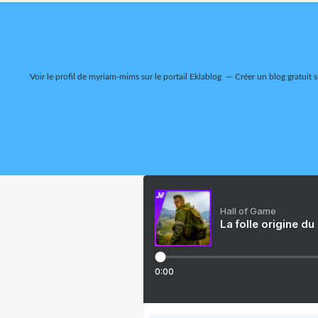
Voir le profil de
myriam-mims
sur le portail Eklablog
Créer un blog gratuit 
Hall of Game
La folle origine du
0:00