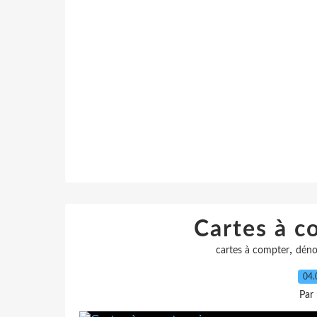
Cartes à c
,
cartes à compter
dén
04.
Par