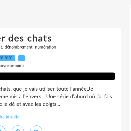
r des chats
,
,
t
dénombrement
numération
08.2020
…
 myriam-mims
ats, que je vais utiliser toute l'année.Je
ême mis à l'envers... Une série d'abord où j'ai fais
 le dé et avec les doigts...
ire la suite