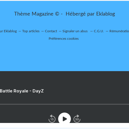
Thème Magazine © - Hébergé par
Eklablog
sur Eklablog
Top articles
Contact
Signaler un abus
C.G.U.
Rémunération
Préférences cookies
 Battle Royale - DayZ