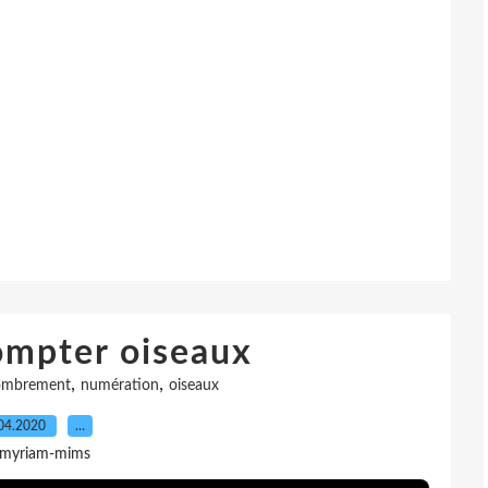
ompter oiseaux
,
,
ombrement
numération
oiseaux
04.2020
…
 myriam-mims