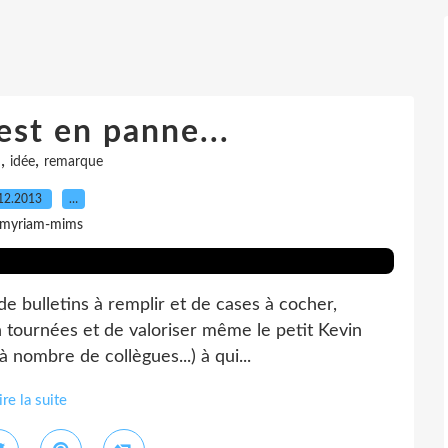
st en panne...
,
,
n
idée
remarque
12.2013
…
 myriam-mims
 de bulletins à remplir et de cases à cocher,
n tournées et de valoriser même le petit Kevin
 nombre de collègues...) à qui...
ire la suite