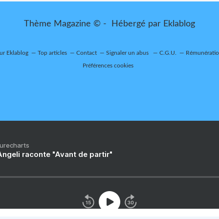
Thème Magazine © - Hébergé par
Eklablog
sur Eklablog
Top articles
Contact
Signaler un abus
C.G.U.
Rémunération
Préférences cookies
Purecharts
ngeli raconte "Avant de partir"