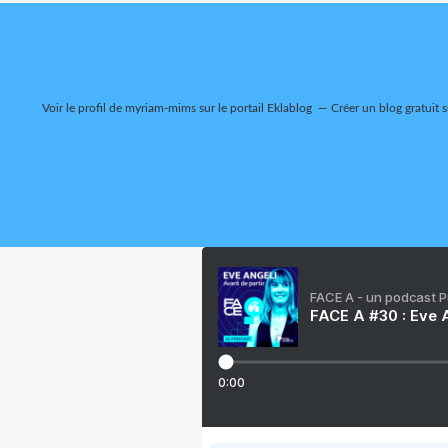
Voir le profil de
myriam-mims
sur le portail Eklablog
Créer un blog gratuit 
FACE A - un podcast 
FACE A #30 : Eve A
0:00