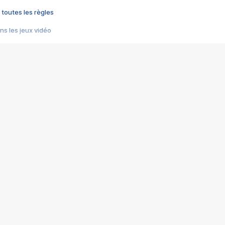
 toutes les règles
s les jeux vidéo
us choquant de Rockstar ? - Le scandale BULLY
e plus moche de Steam
du RÊVE tourne au CAUCHEMAR
pendant 8 heures
it… à tort
umiliés par un jeu vidéo
ire - Final Fantasy 8
ti un empire - Age of Empires
story DOFUS
tard, il crée l'un des pires jeux de tous les temps, MindsEye.