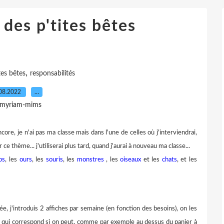
 des p'tites bêtes
,
tes bêtes
responsabilités
08.2022
…
 myriam-mims
e, je n'ai pas ma classe mais dans l'une de celles où j'interviendrai,
 ce thème... j'utiliserai plus tard, quand j'aurai à nouveau ma classe...
ps
, les
ours
, les
souris
, les
monstres
, les
oiseaux
et les
chats
, et les
, j'introduis 2 affiches par semaine (en fonction des besoins), on les
oit qui correspond si on peut, comme par exemple au dessus du panier à