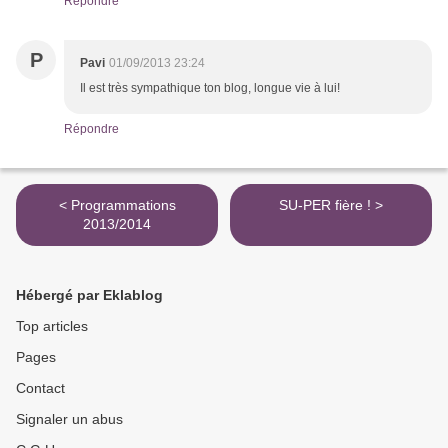
Répondre
P
Pavi
01/09/2013 23:24
Il est très sympathique ton blog, longue vie à lui!
Répondre
< Programmations
SU-PER fière ! >
2013/2014
Hébergé par Eklablog
Top articles
Pages
Contact
Signaler un abus