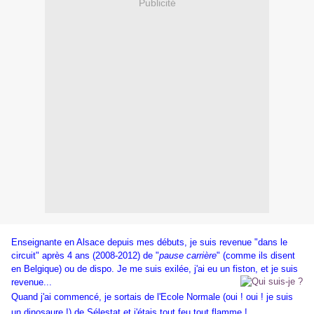
Publicité
Enseignante en Alsace depuis mes débuts, je suis revenue "dans le
circuit" après 4 ans (2008-2012) de "
pause carrière
" (comme ils disent
en Belgique) ou de dispo. Je me suis exilée, j'ai eu un fiston, et je suis
revenue...
Quand
j'ai commencé, je sortais de l'Ecole Normale (oui ! oui ! je suis
un dinosaure !) de Sélestat et j'étais tout feu tout flamme !