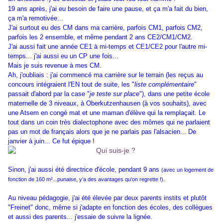
19 ans après, j'ai eu besoin de faire une pause, et ça m'a fait du bien,
ça m'a remotivée...
J'ai surtout eu des CM dans ma carrière, parfois CM1, parfois CM2,
parfois les 2 ensemble, et même pendant 2 ans CE2/CM1/CM2.
J'ai aussi fait une année CE1 à mi-temps et CE1/CE2 pour l'autre mi-
temps... j'ai aussi eu un CP une fois...
Mais je suis revenue à mes CM.
Ah, j'oubliais : j'ai commencé ma carrière sur le terrain (les reçus au
concours intégraient l'EN tout de suite, les "
liste complémentaire
"
passait d'abord par la case "
je teste sur place
"), dans une petite école
maternelle de 3 niveaux, à Oberkutzenhausen (à vos souhaits), avec
une Atsem en congé mat et une maman d'élève qui la remplaçait. Le
tout dans un coin très dialectophone avec des mômes qui ne parlaient
pas un mot de français alors que je ne parlais pas l'alsacien... De
janvier à juin... Ce fut épique !
Sinon, j'ai aussi été directrice d'école, pendant 9 ans
(avec un logement de
.
fonction de 160 m²...punaise, y'a des avantages qu'on regrette !)
Au niveau pédagogie, j'ai été élevée par deux parents instits et plutôt
"Freinet" donc, même si j'adapte en fonction des écoles, des collègues
et aussi des parents... j'essaie de suivre la lignée.