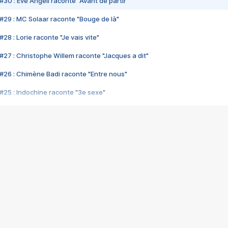
#30 : Eve Angeli raconte "Avant de partir"
#29 : MC Solaar raconte "Bouge de là"
28 : Lorie raconte "Je vais vite"
#27 : Christophe Willem raconte "Jacques a dit"
#26 : Chimène Badi raconte "Entre nous"
#25 : Indochine raconte "3e sexe"
#24 : Zaho raconte "C'est chelou"
#23 : Patrick Bruel raconte "Au café des délices"
#22 : Kyo raconte "Le chemin"
#21 : Nolwenn Leroy raconte "Cassé"
#20 : Patrick Hernandez raconte "Born to be alive"
#19 : Lorie raconte "Près de moi"
#18 : Michael Jones raconte "A nos actes manqués" (avec Jean-Jacque