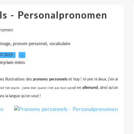
ls - Personalpronomen
onomen
,
,
image
pronom personnel
vocabulaire
07.2013
…
 myriam-mims
 des illustrations des
pronoms personnels
et hop ! ni une ni deux, j'en ai
) en
allemand
, ainsi qu'un
c'est fait exprès
, j'aime bien quand c'est pas tout pareil
ans la langue qu'on veut !