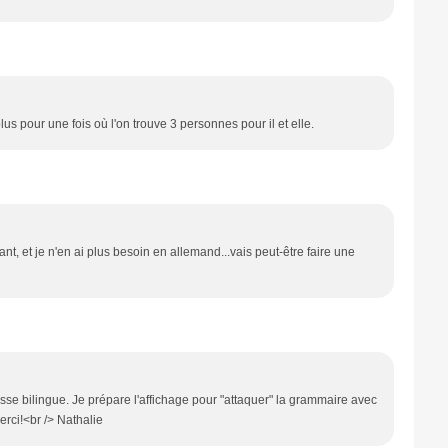
lus pour une fois où l'on trouve 3 personnes pour il et elle.
nant, et je n'en ai plus besoin en allemand...vais peut-être faire une
sse bilingue. Je prépare l'affichage pour "attaquer" la grammaire avec
erci!<br /> Nathalie