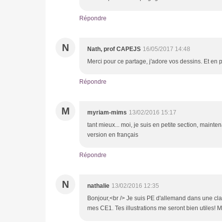
Répondre
N
Nath, prof CAPEJS
16/05/2017 14:48
Merci pour ce partage, j'adore vos dessins. Et en p
Répondre
M
myriam-mims
13/02/2016 15:17
tant mieux... moi, je suis en petite section, mainte
version en français
Répondre
N
nathalie
13/02/2016 12:35
Bonjour,<br /> Je suis PE d'allemand dans une cla
mes CE1. Tes illustrations me seront bien utiles! M