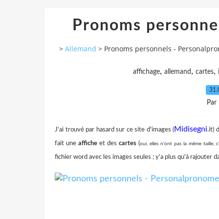
Pronoms personne
>
Allemand
>
Pronoms personnels - Personalpr
,
,
,
affichage
allemand
cartes
31.
Par
Midisegni
J'ai trouvé par hasard sur ce site d'images (
.it)
fait une
affiche
et des
cartes
(
oui, elles n'ont pas la même taille, 
fichier word avec les images seules ; y'a plus qu'à rajouter d