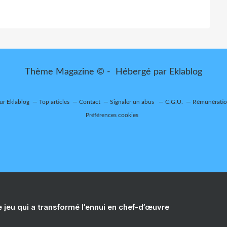
Thème Magazine © - Hébergé par
Eklablog
sur Eklablog
Top articles
Contact
Signaler un abus
C.G.U.
Rémunération
Préférences cookies
e jeu qui a transformé l’ennui en chef-d’œuvre