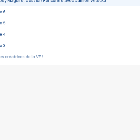
bey Maguire, c'est lui ! Rencontre avec Damien Witecka
e 6
e 5
e 4
e 3
s créatrices de la VF !
e 2
e 1
e Mektoub My Love arrive enfin ! Rencontre avec Shaïn Boumedine et Sal
i : après Toni en famille
elle réalise le bouleversant Dites lui que je l'aime
ais ! Rencontre autour de Vie privée de Rebecca Zlotowski
 de Marguerite, Grave... Rencontre avec Ella Rumpf