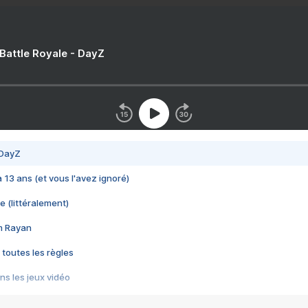
 Battle Royale - DayZ
 DayZ
 a 13 ans (et vous l'avez ignoré)
e (littéralement)
im Rayan
 toutes les règles
s les jeux vidéo
us choquant de Rockstar ? - Le scandale BULLY