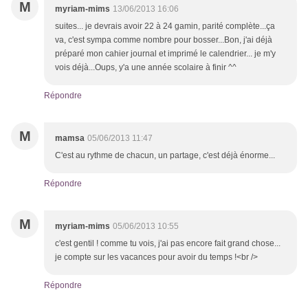
M
myriam-mims
13/06/2013 16:06
suites... je devrais avoir 22 à 24 gamin, parité complète...ça
va, c'est sympa comme nombre pour bosser...Bon, j'ai déjà
préparé mon cahier journal et imprimé le calendrier... je m'y
vois déjà...Oups, y'a une année scolaire à finir ^^
Répondre
M
mamsa
05/06/2013 11:47
C'est au rythme de chacun, un partage, c'est déjà énorme...
Répondre
M
myriam-mims
05/06/2013 10:55
c'est gentil ! comme tu vois, j'ai pas encore fait grand chose...
je compte sur les vacances pour avoir du temps !<br />
Répondre