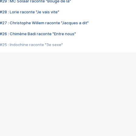
#29 : MC Solaar raconte "Bouge de là"
28 : Lorie raconte "Je vais vite"
#27 : Christophe Willem raconte "Jacques a dit"
#26 : Chimène Badi raconte "Entre nous"
#25 : Indochine raconte "3e sexe"
#24 : Zaho raconte "C'est chelou"
#23 : Patrick Bruel raconte "Au café des délices"
#22 : Kyo raconte "Le chemin"
#21 : Nolwenn Leroy raconte "Cassé"
#20 : Patrick Hernandez raconte "Born to be alive"
#19 : Lorie raconte "Près de moi"
#18 : Michael Jones raconte "A nos actes manqués" (avec Jean-Jacque
#17 : Khaled raconte "Aïcha"