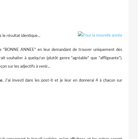
e résultat identique...
res de "BONNE ANNEE" en leur demandant de trouver uniquement des
ait souhaiter à quelqu'un (plutôt genre "agréable" que "affligeante").
on sur les adjectifs à venir...
ns
. J'ai investi dans les post-it et je leur en donnerai 4 à chacun sur
it concernant le travail scolaire, qu'on affichera, et les autres seront