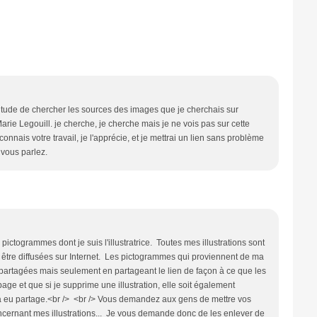
bitude de chercher les sources des images que je cherchais sur
Marie Legouill. je cherche, je cherche mais je ne vois pas sur cette
nais votre travail, je l'apprécie, et je mettrai un lien sans problème
 vous parlez.
ictogrammes dont je suis l'illustratrice. Toutes mes illustrations sont
s être diffusées sur Internet. Les pictogrammes qui proviennent de ma
artagées mais seulement en partageant le lien de façon à ce que les
age et que si je supprime une illustration, elle soit également
 a eu partage.<br /> <br /> Vous demandez aux gens de mettre vos
ncernant mes illustrations... Je vous demande donc de les enlever de