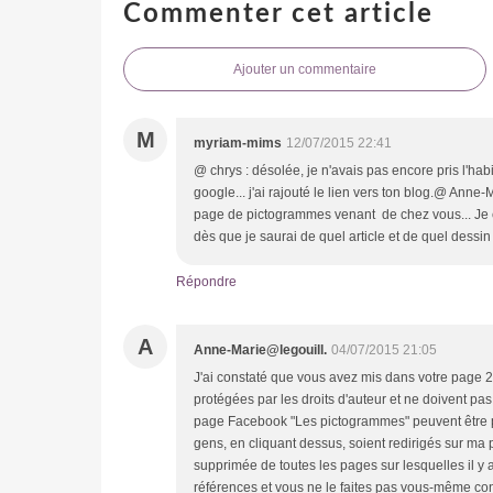
Commenter cet article
Ajouter un commentaire
M
myriam-mims
12/07/2015 22:41
@ chrys : désolée, je n'avais pas encore pris l'ha
google... j'ai rajouté le lien vers ton blog.@ Anne-
page de pictogrammes venant de chez vous... Je con
dès que je saurai de quel article et de quel dessin
Répondre
A
Anne-Marie@legouill.
04/07/2015 21:05
J'ai constaté que vous avez mis dans votre page 2 p
protégées par les droits d'auteur et ne doivent pa
page Facebook "Les pictogrammes" peuvent être p
gens, en cliquant dessus, soient redirigés sur ma p
supprimée de toutes les pages sur lesquelles il y
références et vous ne le faites pas vous-même co