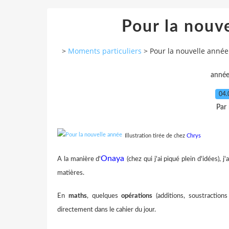
Pour la nouv
>
Moments particuliers
>
Pour la nouvelle anné
anné
04.
Par
Illustration tirée de chez
Chrys
Onaya
A la manière d'
(chez qui j'ai piqué plein d'idées), 
matières.
En
maths
, quelques
opérations
(additions, soustractions
directement dans le cahier du jour.