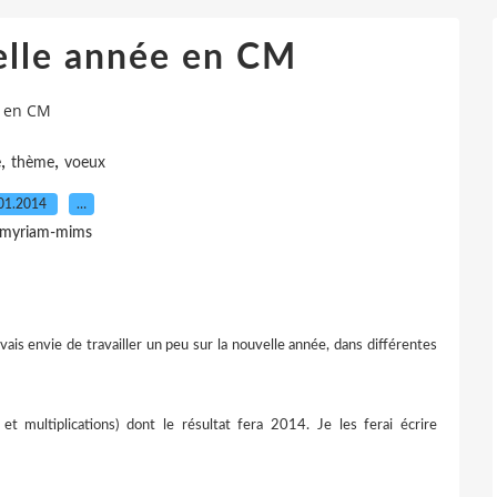
elle année en CM
e en CM
,
,
e
thème
voeux
01.2014
…
 myriam-mims
j'avais envie de travailler un peu sur la nouvelle année, dans différentes
 et multiplications) dont le résultat fera 2014. Je les ferai écrire