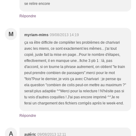
se relire encore
Répondre
M
myriam-mims
09/08/2013 14:19
ça va être difficile de compléter les problèmes de charivari
avec les miens, ce sont exactement les mêmes... j'ai tout
copié, juste fait la mise en page...Pour le nombre d'étapes,
effectivement, il en manque une...fiche 3 pb 1 : là, pas
d'accord, si on tourne la phrase autrement, on obtient "le train
peut prendre combien de passagers".merci pour le mot
"fois"Pour le dernier, je vois ça avec Charivari : je pense qu
ela question "combien de colis peut-on mettre au maximum ?"
serait plus adaptée ^^Merci pour la relecture ! N'hésite pas si
tu vois d'autres coquilles ! J'ai pas encore imprimé ^^Je re
ferai un chargement des fichiers corrigés après le week-end.
Répondre
A
auléric
09/08/2013 12:11