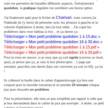
vont me permettre de travailler différents aspects, l'entraînement
quotidien
, la
pratique
régulière me semblent une bonne option.
Charivari
J'ai finalement opté pour le fichier de
, mais comme j'ai
l'habitude (et j'y tiens) de présenter avec les phrases à gauche et la
colonne d'opérations à droite, ben j'ai tout refait... J'ai copié les
problèmes dans mon tableau à moi... et ça donne ça :
Télécharger « Mon petit problème quotidien 1 à 15.doc »
Télécharger « Mon petit problème quotidien 16 à 30.doc »
Télécharger « Mon petit problème quotidien 1 à 15.pdf »
Télécharger « Mon petit problème quotidien 16 à 30.pdf »
Pour la mise en oeuvre, si je veux que ça soit
rapide
(comme un rituel,
quoi), je pense que ça, je vais le leur photocopier... 1 page par
semaine, peut-être une demie (faut voir comment ça sort en A5), ça ira
!
Ils colleront la feuille dans le cahier d'apprentissage (ça fera une
coupure pour la nouvelle semaine) et on prendra
10 minutes
chaque
jour pour résoudre
un problème
.
Pour la présentation, elle sera un peu simplifiée par rapport à celle que
je leur demanderai dans le cahier du jour par exemple : à droite, un petit
schéma et l'opération posée.