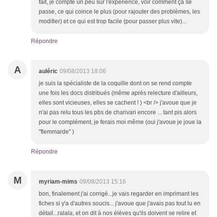
fait, je compte un peu sur l'expérience, voir comment ça se
passe, ce qui coince le plus (pour rajouter des problèmes, les
modifier) et ce qui est trop facile (pour passer plus vite)...
Répondre
A
auléric
09/08/2013 18:06
je suis la spécialiste de la coquille dont on se rend compte
une fois les docs distribués (même après relecture d'ailleurs,
elles sont vicieuses, elles se cachent ! ) <br /> j'avoue que je
n'ai pas relu tous les pbs de charivari encore ... tant pis alors
pour le complément, je ferais moi même (oui j'avoue je joue la
"flemmarde" )
Répondre
M
myriam-mims
09/08/2013 15:16
bon, finalement j'ai corrigé...je vais regarder en imprimant les
fiches si y'a d'autres soucis... j'avoue que j'avais pas tout lu en
détail...ralala, et on dit à nos élèves qu'ils doivent se relire et