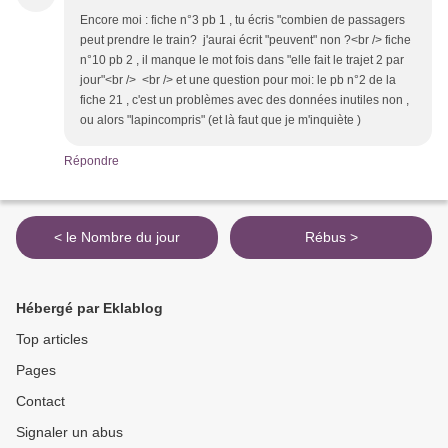
Encore moi : fiche n°3 pb 1 , tu écris "combien de passagers
peut prendre le train? j'aurai écrit "peuvent" non ?<br /> fiche
n°10 pb 2 , il manque le mot fois dans "elle fait le trajet 2 par
jour"<br /> <br /> et une question pour moi: le pb n°2 de la
fiche 21 , c'est un problèmes avec des données inutiles non ,
ou alors "lapincompris" (et là faut que je m'inquiète )
Répondre
< le Nombre du jour
Rébus >
Hébergé par Eklablog
Top articles
Pages
Contact
Signaler un abus