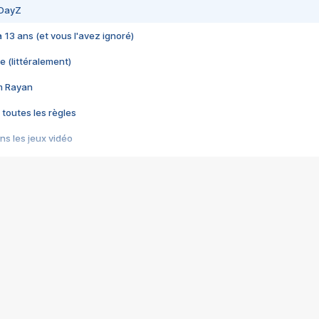
 DayZ
 a 13 ans (et vous l'avez ignoré)
e (littéralement)
im Rayan
 toutes les règles
s les jeux vidéo
us choquant de Rockstar ? - Le scandale BULLY
e plus moche de Steam
du RÊVE tourne au CAUCHEMAR
pendant 8 heures
it… à tort
umiliés par un jeu vidéo
ire - Final Fantasy 8