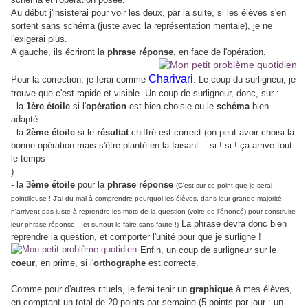
Au début j'insisterai pour voir les deux, par la suite, si les élèves s'en
sortent sans schéma (juste avec la représentation mentale), je ne
l'exigerai plus.
A gauche, ils écriront la
phrase réponse
, en face de l'opération.
Charivari
Pour la correction, je ferai comme
. Le coup du surligneur, je
trouve que c'est rapide et visible. Un coup de surligneur, donc, sur :
- la
1ère étoile
si l'
opération
est bien choisie ou le
schéma
bien
adapté
- la
2ème étoile
si le
résultat
chiffré est correct (on peut avoir choisi la
bonne opération mais s'être planté en la faisant... si ! si ! ça arrive tout
le temps
)
- la
3ème étoile
pour la
phrase réponse
(C'est sur ce point que je serai
pointilleuse ! J'ai du mal à comprendre pourquoi les élèves, dans leur grande majorité,
n'arrivent pas juste à reprendre les mots de la question (voire de l'énoncé) pour construire
La phrase devra donc bien
leur phrase réponse... et surtout le faire sans faute !)
reprendre la question, et comporter l'unité pour que je surligne !
Enfin, un coup de surligneur sur le
coeur
, en prime, si l'
orthographe
est correcte.
Comme pour d'autres rituels, je ferai tenir un
graphique
à mes élèves,
en comptant un total de 20 points par semaine (5 points par jour : un